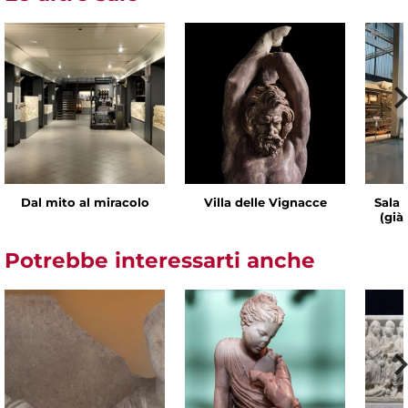
Dal mito al miracolo
Villa delle Vignacce
Sala 
(già
Potrebbe interessarti anche