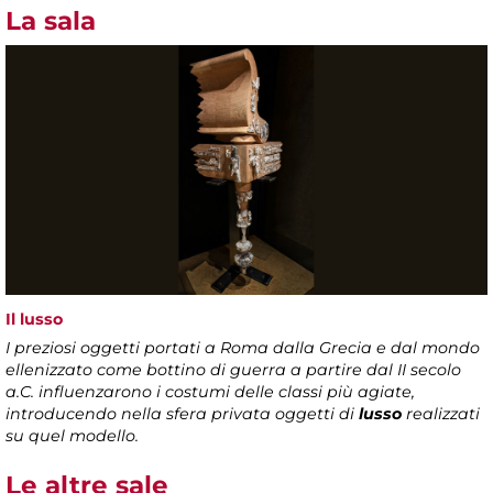
La sala
Il lusso
I preziosi oggetti portati a Roma dalla Grecia e dal mondo
ellenizzato come bottino di guerra a partire dal II secolo
a.C. influenzarono i costumi delle classi più agiate,
introducendo nella sfera privata oggetti di
lusso
realizzati
su quel modello.
Le altre sale