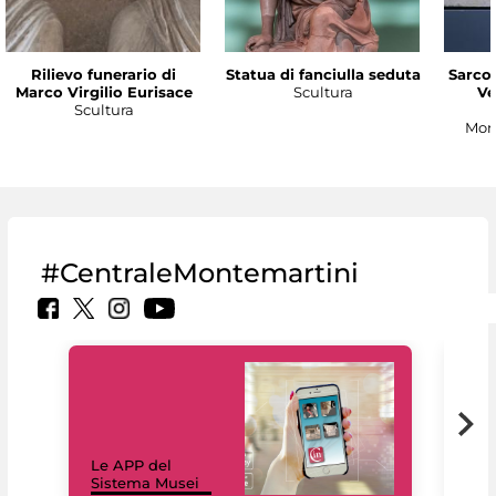
Rilievo funerario di
Statua di fanciulla seduta
Sarco
Marco Virgilio Eurisace
Scultura
Ve
Scultura
Mon
#CentraleMontemartini
Il 
Le APP del
Mus
Sistema Musei
net