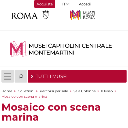
Acquista
Accedi
MUSEI CAPITOLINI CENTRALE
MONTEMARTINI
TUTTI I MUSEI
Home
>
Collezioni
>
Percorsi per sale
>
Sala Colonne
>
Il lusso
>
Tu sei qui
Mosaico con scena marina
Mosaico con scena
marina