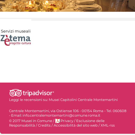
Servizi museali
Leggi le recensioni su:
Musei Capitolini Centrale Montemartini
Centrale Montemartini, via Ostiense 106 - 00154 Roma - Tel. 060608
- Email: info.centralemontemartini@comune.roma.it
© 2017 Musei in Comune
/
Privacy
/
Esclusione delle
Responsabilità
/
Credits
/
Accessibilità del sito web
/
XML-rss