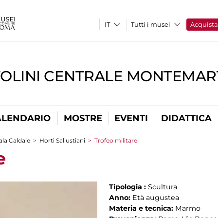
Tutti i musei
Acquist
TOLINI CENTRALE MONTEMART
ALENDARIO
MOSTRE
EVENTI
DIDATTICA
ala Caldaie
>
Horti Sallustiani
>
Trofeo militare
e
Tipologia :
Scultura
Anno:
Età augustea
Materia e tecnica:
Marmo