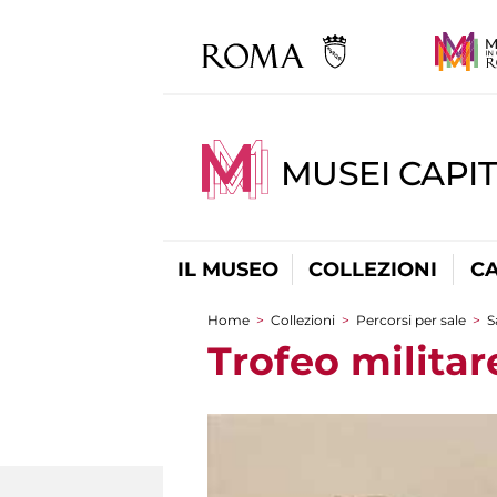
MUSEI CAPI
IL MUSEO
COLLEZIONI
C
Home
>
Collezioni
>
Percorsi per sale
>
S
Tu sei qui
Trofeo militar