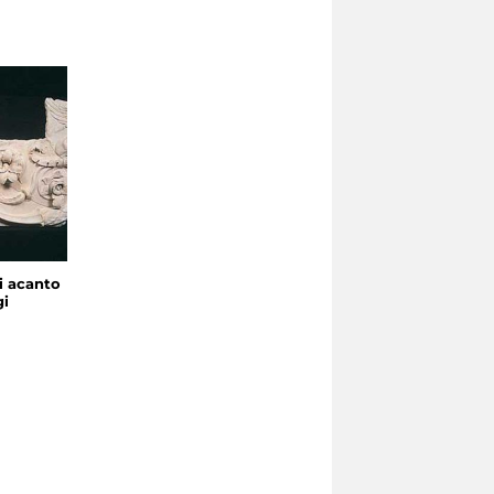
di acanto
gi
a