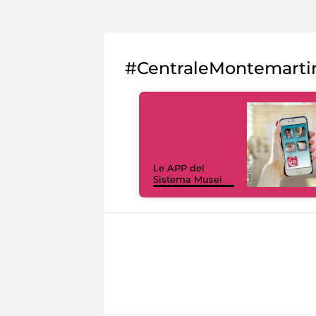
#CentraleMontemarti
Le APP del
Sistema Musei