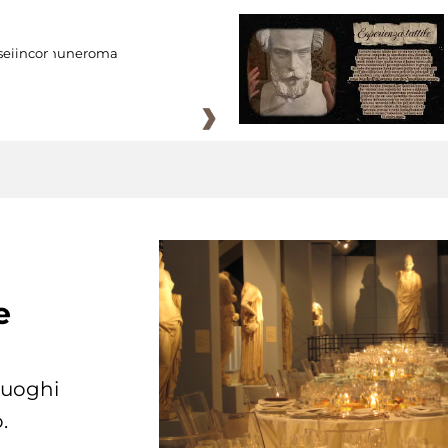
eiincomuneroma
e
 luoghi
.