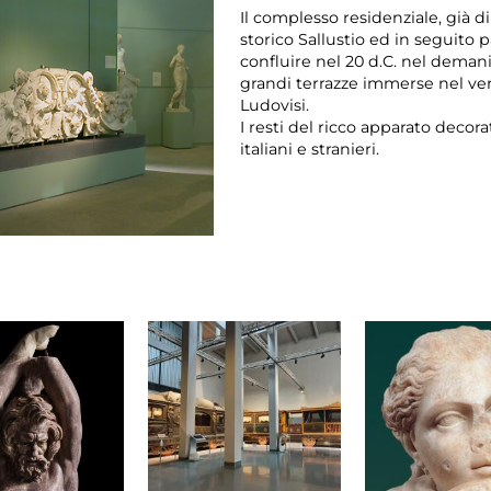
Il complesso residenziale, già d
storico Sallustio ed in seguito 
confluire nel 20 d.C. nel demani
grandi terrazze immerse nel ver
Ludovisi.
I resti del ricco apparato decor
italiani e stranieri.