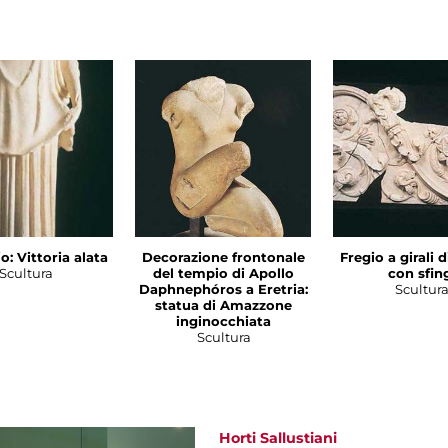
o: Vittoria alata
Decorazione frontonale
Fregio a girali 
Scultura
del tempio di Apollo
con sfin
Daphnephóros a Eretria:
Scultur
statua di Amazzone
inginocchiata
Scultura
Horti Sallustiani