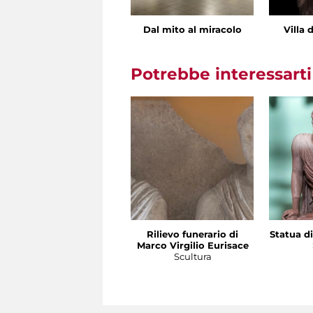
Dal mito al miracolo
Villa 
Potrebbe interessart
Rilievo funerario di
Statua di
Marco Virgilio Eurisace
Scultura