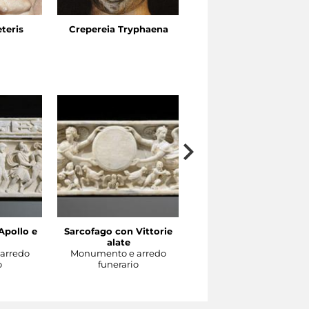
eteris
Crepereia Tryphaena
Horti dell’Esquilino, Vi
Ariosto
Apollo e
Sarcofago con Vittorie
Sarcofago con clipeo
alate
sorretto da eroti alati
arredo
Monumento e arredo
Monumento e arredo
o
funerario
funerario