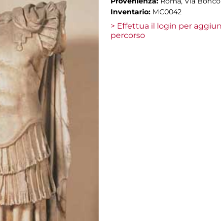
Provenienza:
Roma, Via Bonco
Inventario:
MC0042
> Effettua il login per aggi
percorso