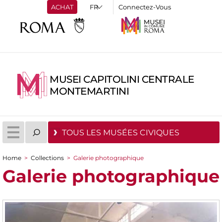
ACHAT
Connectez-Vous
MUSEI CAPITOLINI CENTRALE
MONTEMARTINI
TOUS LES MUSÉES CIVIQUES
Home
>
Collections
>
Galerie photographique
You are here
Galerie photographique