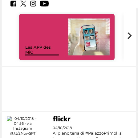
Les APP des
Les
MiC
rés
04/10/2018
Al piano terra di #PalazzoPrimoli si