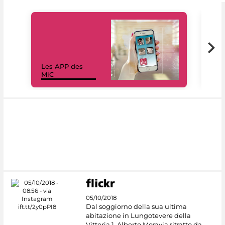
Les APP des
Les
MiC
rés
05/10/2018
Dal soggiorno della sua ultima
abitazione in Lungotevere della
Vittoria 1, Alberto Moravia ritratto da