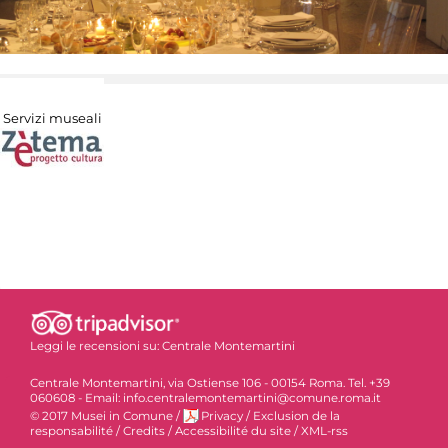
Servizi museali
Leggi le recensioni su:
Centrale Montemartini
Centrale Montemartini, via Ostiense 106 - 00154 Roma. Tel. +39
060608 - Email: info.centralemontemartini@comune.roma.it
© 2017 Musei in Comune
/
Privacy
/
Exclusion de la
responsabilité
/
Credits
/
Accessibilité du site
/
XML-rss