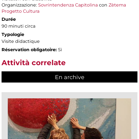
Organizzazione:
Sovrintendenza Capitolina
con
Zètema
Progetto Cultura
Durée
90 minuti circa
Typologie
Visite didactique
Réservation obligatoire:
Sì
Attività correlate
En archive