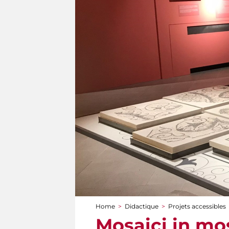
Home
>
Didactique
>
Projets accessibles
You are here
Mosaici in mos