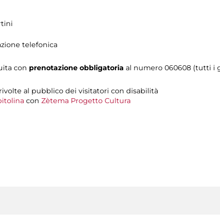
tini
azione telefonica
tuita con
prenotazione obbligatoria
al numero 060608 (tutti i gi
 rivolte al pubblico dei visitatori con disabilità
itolina
con
Zètema Progetto Cultura