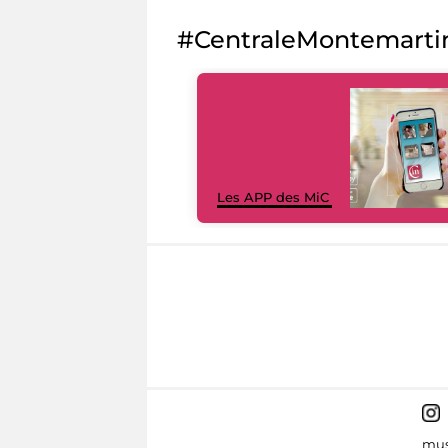
#CentraleMontemarti
Les APP des MiC
mus