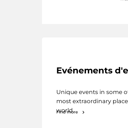
Evénements d'e
Unique events in some o
most extraordinary place
world.
Find more