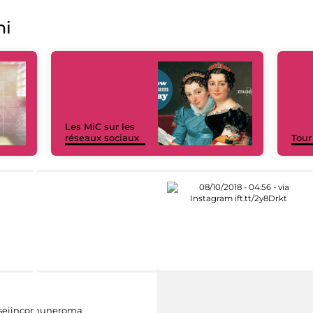
ni
Les MiC sur les
réseaux sociaux
Tour
eiincomuneroma