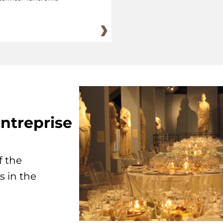
ntreprise
f the
s in the