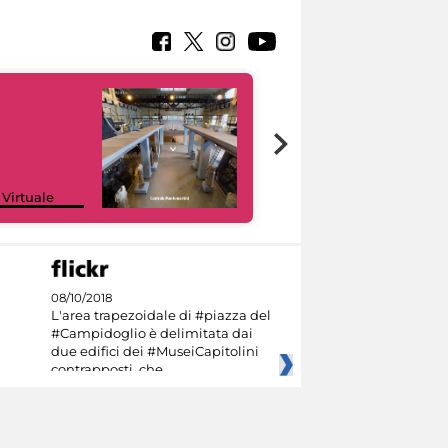
Google Arts &
 Virtuale
Culture
08/10/2018
L'area trapezoidale di #piazza del
#Campidoglio è delimitata dai
due edifici dei #MuseiCapitolini
contrapposti, che