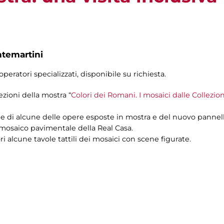
ntemartini
operatori specializzati, disponibile su richiesta.
sezioni della mostra “
Colori dei Romani. I mosaici dalle Collezio
le di alcune delle opere esposte in mostra e del nuovo pannello t
 mosaico pavimentale della Real Casa.
ori alcune tavole tattili dei mosaici con scene figurate.