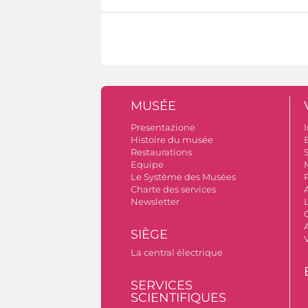
MUSÉE
Presentazione
I
Histoire du musée
B
Restaurations
S
Equipe
Le Système des Musées
Charte des services
Newsletter
A
SIÈGE
La central électrique
SERVICES
SCIENTIFIQUES