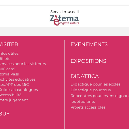
Servizi museali
VISITER
EVÉNEMENTS
nfos utiles
illets
EXPOSITIONS
ervices pour les visiteurs
MIC card
Roma Pass
DIDATTICA
Activités éducatives
Didactique pour les écoles
Les APP des MiC
Guides et catalogues
Didactique pour tous
ccessibilité
Rencontres pour les enseignant
Votre jugement
les étudiants
Projets accessibles
BUY