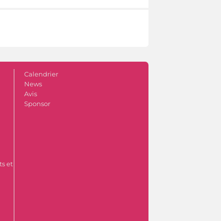
Calendrier
News
Avis
Sponsor
s et