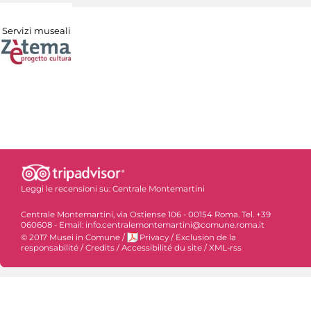
Servizi museali
Leggi le recensioni su:
Centrale Montemartini
Centrale Montemartini, via Ostiense 106 - 00154 Roma. Tel. +39
060608 - Email: info.centralemontemartini@comune.roma.it
© 2017 Musei in Comune
/
Privacy
/
Exclusion de la
responsabilité
/
Credits
/
Accessibilité du site
/
XML-rss