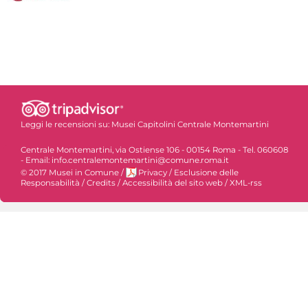
Leggi le recensioni su:
Musei Capitolini Centrale Montemartini
Centrale Montemartini, via Ostiense 106 - 00154 Roma - Tel. 060608
- Email: info.centralemontemartini@comune.roma.it
© 2017 Musei in Comune
/
Privacy
/
Esclusione delle
Responsabilità
/
Credits
/
Accessibilità del sito web
/
XML-rss