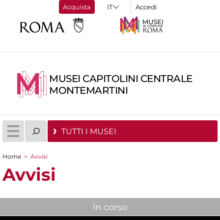
Acquista
Accedi
MUSEI CAPITOLINI CENTRALE
MONTEMARTINI
TUTTI I MUSEI
Home
>
Avvisi
Tu sei qui
Avvisi
In corso