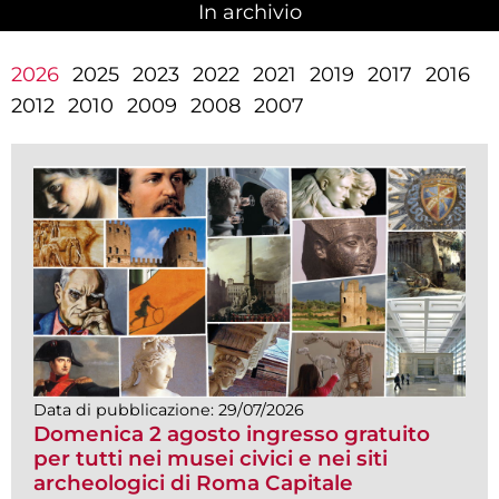
In archivio
(scheda attiva)
2026
2025
2023
2022
2021
2019
2017
2016
2012
2010
2009
2008
2007
Data di pubblicazione:
29/07/2026
Domenica 2 agosto ingresso gratuito
per tutti nei musei civici e nei siti
archeologici di Roma Capitale