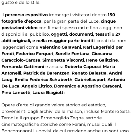
gusto e dello stile.
Il
percorso espositivo
immerge i visitatori dentro
150
fotografie d’epoca
, per la gran parte del Luce,
cinque
postazioni video
con filmati spesso rari e fino a oggi non
disponibili al pubblico,
oggetti, documenti, tessuti
e
27
abiti originali, e nella maggior parte inediti
, creati da nomi
leggendari come
Valentino Garavani
,
Karl Lagerfeld per
Fendi
,
Federico Forquet
,
Sorelle Fontana
,
Giovanna
Caracciolo-Carosa
,
Simonetta Visconti
,
Irene Galitzine
,
Fernanda Gattinoni
e ancora
Roberto Capucci
,
Maria
Antonelli
,
Patrick de Barentzen
,
Renato Balestra
,
André
Laug
,
Emilio Federico Schuberth
,
Gabriellasport
,
Antonio
De Luca
,
Angelo Litrico
,
Domenico e Agostino Caraceni
,
Pino Lancetti
,
Laura Biagiotti
.
Opere d’arte di grande valore storico ed estetico,
provenienti dagli archivi delle maison, incluse Mantero Seta,
Taroni e il gruppo Ermenegildo Zegna, sartorie
cinematografiche storiche come Farani, musei quali il
Boncompagni Ludovisi, da cui proviene anche un sontuoso