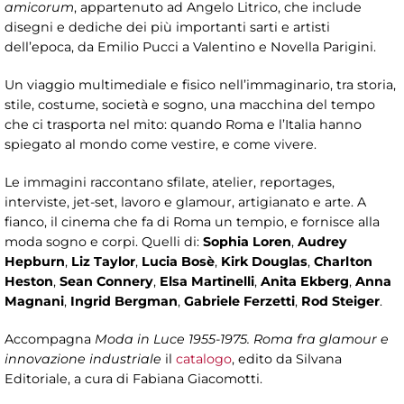
amicorum
, appartenuto ad Angelo Litrico, che include
disegni e dediche dei più importanti sarti e artisti
dell’epoca, da Emilio Pucci a Valentino e Novella Parigini.
Un viaggio multimediale e fisico nell’immaginario, tra storia,
stile, costume, società e sogno, una macchina del tempo
che ci trasporta nel mito: quando Roma e l’Italia hanno
spiegato al mondo come vestire, e come vivere.
Le immagini raccontano sfilate, atelier, reportages,
interviste, jet-set, lavoro e glamour, artigianato e arte. A
fianco, il cinema che fa di Roma un tempio, e fornisce alla
moda sogno e corpi. Quelli di:
Sophia Loren
,
Audrey
Hepburn
,
Liz Taylor
,
Lucia Bosè
,
Kirk Douglas
,
Charlton
Heston
,
Sean Connery
,
Elsa Martinelli
,
Anita Ekberg
,
Anna
Magnani
,
Ingrid Bergman
,
Gabriele Ferzetti
,
Rod Steiger
.
Accompagna
Moda in Luce 1955-1975. Roma fra glamour e
innovazione industriale
il
catalogo
, edito da Silvana
Editoriale, a cura di Fabiana Giacomotti.