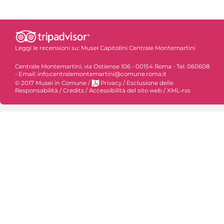
Leggi le recensioni su:
Musei Capitolini Centrale Montemartini
Centrale Montemartini, via Ostiense 106 - 00154 Roma - Tel. 060608
- Email: info.centralemontemartini@comune.roma.it
© 2017 Musei in Comune
/
Privacy
/
Esclusione delle
Responsabilità
/
Credits
/
Accessibilità del sito web
/
XML-rss