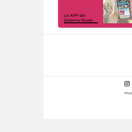
Le APP del
Sistema Musei
mus