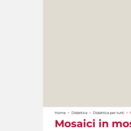
Home
>
Didattica
>
Didattica per tutti
>
Tu sei qui
Mosaici in mos