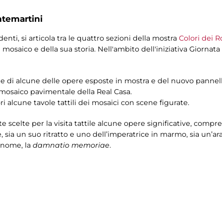
ntemartini
enti, si articola tra le quattro sezioni della mostra
Colori dei R
el mosaico e della sua storia. Nell'ambito dell'iniziativa Giornata
le di alcune delle opere esposte in mostra e del nuovo pannello t
 mosaico pavimentale della Real Casa.
ori alcune tavole tattili dei mosaici con scene figurate.
e scelte per la visita tattile alcune opere significative, compre
 sia un suo ritratto e uno dell’imperatrice in marmo, sia un’a
l nome, la
damnatio memoriae
.