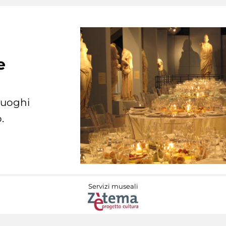
e
 luoghi
.
Servizi museali