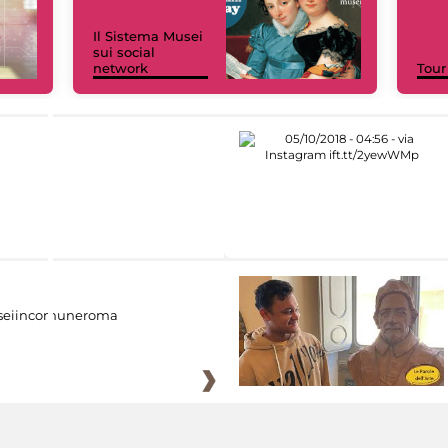
Il Sistema Musei
sui social
network
Tour
eiincomuneroma