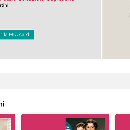
tini
n la MIC card
ni