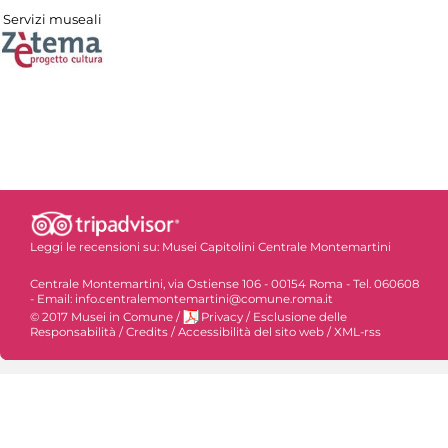
Servizi museali
Leggi le recensioni su:
Musei Capitolini Centrale Montemartini
Centrale Montemartini, via Ostiense 106 - 00154 Roma - Tel. 060608
- Email: info.centralemontemartini@comune.roma.it
© 2017 Musei in Comune
/
Privacy
/
Esclusione delle
Responsabilità
/
Credits
/
Accessibilità del sito web
/
XML-rss