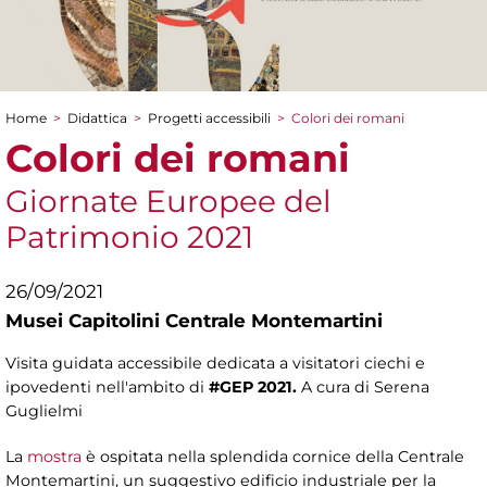
Home
>
Didattica
>
Progetti accessibili
>
Colori dei romani
Tu sei qui
Colori dei romani
Giornate Europee del
Patrimonio 2021
26/09/2021
Musei Capitolini Centrale Montemartini
Visita guidata accessibile dedicata a visitatori ciechi e
ipovedenti nell'ambito di
#GEP 2021.
A cura di Serena
Guglielmi
La
mostra
è ospitata nella splendida cornice della Centrale
Montemartini, un suggestivo edificio industriale per la