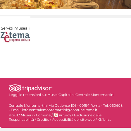
Servizi museali
Leggi le recensioni su:
Musei Capitolini Centrale Montemartini
Centrale Montemartini, via Ostiense 106 - 00154 Roma - Tel. 060608
- Email: info.centralemontemartini@comune.roma.it
© 2017 Musei in Comune
/
Privacy
/
Esclusione delle
Responsabilità
/
Credits
/
Accessibilità del sito web
/
XML-rss