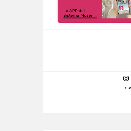
Le APP del
Sistema Musei
mus