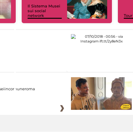
Il Sistema Musei
sui social
network
Tour
eiincomuneroma