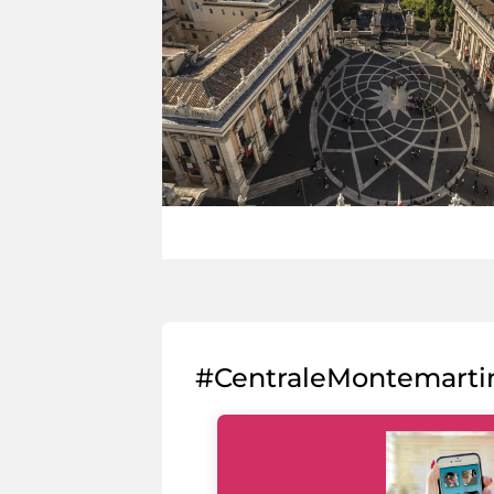
#CentraleMontemarti