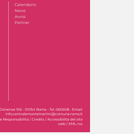
Calendario
News
Avvisi
Partner
Ostiense 106 - 00154 Roma - Tel. 060608 - Email:
info.centralemontemartini@comune.roma.it
le Responsabilità
/
Credits
/
Accessibilità del sito
web
/
XML-rss