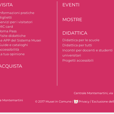
VISITA
EVENTI
Informazioni pratiche
iglietti
MOSTRE
ervizi per i visitatori
MIC card
Roma Pass
DIDATTICA
isite didattiche
Didattica per le scuole
Le APP del Sistema Musei
Guide e cataloghi
Didattica per tutti
ccessibilità
Incontri per docenti e studenti
La tua opinione
universitari
Progetti accessibili
ACQUISTA
Centrale Montemartini, via 
le Montemartini
© 2017 Musei in Comune
/
Privacy
/
Esclusione del