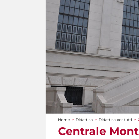
Home
>
Didattica
>
Didattica per tutti
>
Tu sei qui
Centrale Monte