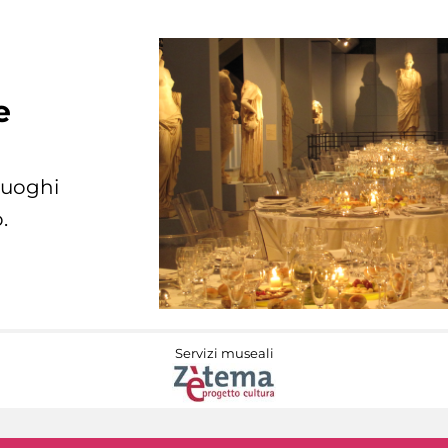
e
 luoghi
.
Servizi museali