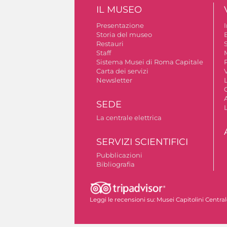
IL MUSEO
Presentazione
Storia del museo
B
Restauri
S
Staff
Sistema Musei di Roma Capitale
Carta dei servizi
V
Newsletter
A
SEDE
La centrale elettrica
SERVIZI SCIENTIFICI
Pubblicazioni
Bibliografia
Autorizzazione riprese fotografiche
Leggi le recensioni su:
Musei Capitolini Centra