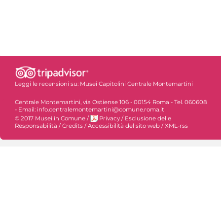
Leggi le recensioni su:
Musei Capitolini Centrale Montemartini
Centrale Montemartini, via Ostiense 106 - 00154 Roma - Tel. 060608
- Email: info.centralemontemartini@comune.roma.it
© 2017 Musei in Comune
/
Privacy
/
Esclusione delle
Responsabilità
/
Credits
/
Accessibilità del sito web
/
XML-rss