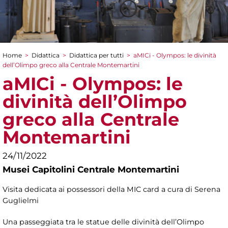
Home
>
Didattica
>
Didattica per tutti
>
aMICi - Olympos: le divinità
Tu sei qui
dell’Olimpo greco alla Centrale Montemartini
aMICi - Olympos: le
divinità dell’Olimpo
greco alla Centrale
Montemartini
24/11/2022
Musei Capitolini Centrale Montemartini
Visita dedicata ai possessori della MIC card a cura di Serena
Guglielmi
Una passeggiata tra le statue delle divinità dell’Olimpo