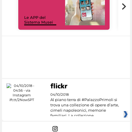
Il 
Le APP del
Mus
Sistema Musei
net
04/10/2018
Al piano terra di #PalazzoPrimoli si
trova una collezione di opere d’arte,
cimeli napoleonici, memorie
familiari. La collezione