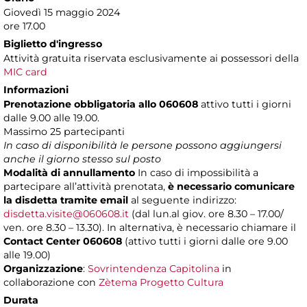
Giovedì 15 maggio 2024
ore 17.00
Biglietto d'ingresso
Attività gratuita riservata esclusivamente ai possessori della
MIC card
Informazioni
Prenotazione obbligatoria allo 060608
attivo tutti i giorni
dalle 9.00 alle 19.00.
Massimo
25 partecipanti
In caso di disponibilità le persone possono aggiungersi
anche il giorno stesso sul posto
Modalità di annullamento
In caso di impossibilità a
partecipare all’attività prenotata,
è necessario comunicare
la disdetta tramite email
al seguente indirizzo:
disdetta.visite@060608.it
(dal lun.al giov. ore 8.30 – 17.00/
ven. ore 8.30 – 13.30). In alternativa, è necessario chiamare il
Contact Center 060608
(attivo tutti i giorni dalle ore 9.00
alle 19.00)
Organizzazione
:
Sovrintendenza Capitolina
in
collaborazione con
Zètema Progetto Cultura
Durata