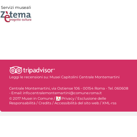
Servizi museali
Leggi le recensioni su:
Musei Capitolini Centrale Montemartini
Centrale Montemartini, via Ostiense 106 - 00154 Roma - Tel. 060608
- Email: info.centralemontemartini@comune.roma.it
© 2017 Musei in Comune
/
Privacy
/
Esclusione delle
Responsabilità
/
Credits
/
Accessibilità del sito web
/
XML-rss