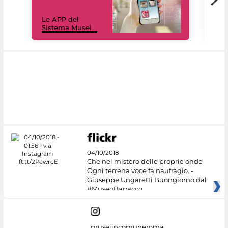
Il 
Le APP del
Mus
Sistema Musei
net
04/10/2018
Che nel mistero delle proprie onde
Ogni terrena voce fa naufragio. -
Giuseppe Ungaretti Buongiorno dal
#MuseoBarracco
museiincomuneroma