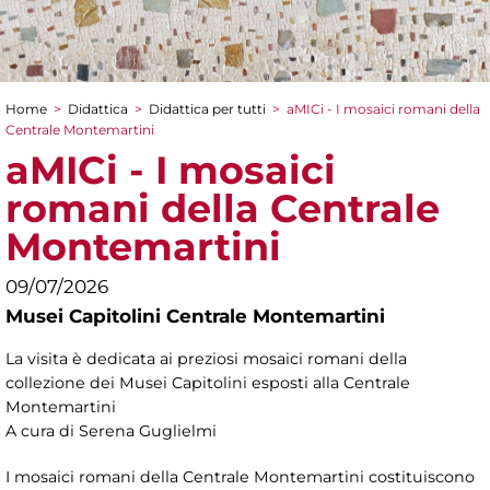
Home
>
Didattica
>
Didattica per tutti
>
aMICi - I mosaici romani della
Tu sei qui
Centrale Montemartini
aMICi - I mosaici
romani della Centrale
Montemartini
09/07/2026
Musei Capitolini Centrale Montemartini
La visita è dedicata ai preziosi mosaici romani della
collezione dei Musei Capitolini esposti alla Centrale
Montemartini
A cura di Serena Guglielmi
I mosaici romani della Centrale Montemartini costituiscono