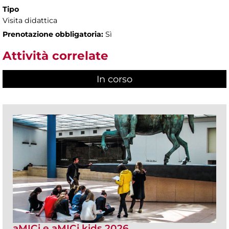
Tipo
Visita didattica
Prenotazione obbligatoria:
Sì
Attività correlate
In corso
(scheda attiva)
aMICi e aMICi kids 2026