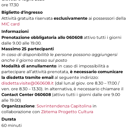
ore 17.30
Biglietto d'ingresso
Attività gratuita riservata
esclusivamente
ai possessori della
MIC card
Informazioni
Prenotazione obbligatoria allo 060608
attivo tutti i giorni
dalle 9.00 alle 19.00.
Massimo 25 partecipanti
In caso di disponibilità le persone possono aggiungersi
anche il giorno stesso sul posto
Modalità di annullamento
: in caso di impossibilità a
partecipare all’attività prenotata,
è necessario comunicare
la disdetta tramite email
al seguente indirizzo:
disdetta.visite@060608.it
(dal lun.al giov. ore 8.30 – 17.00 /
ven. ore 8.30 – 13.30). In alternativa, è necessario chiamare il
Contact Center 060608
(attivo tutti i giorni dalle ore 9.00
alle 19.00)
Organizzazione
:
Sovrintendenza Capitolina
in
collaborazione con
Zètema Progetto Cultura
Durata
60 minuti