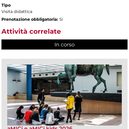
Tipo
Visita didattica
Prenotazione obbligatoria:
Sì
Attività correlate
In corso
(scheda attiva)
aMICi e aMICi kids 2026