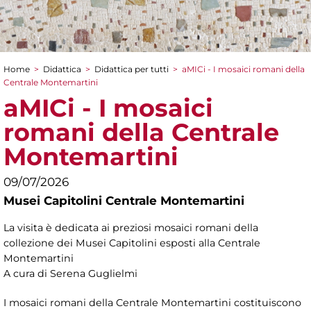
Home
>
Didattica
>
Didattica per tutti
>
aMICi - I mosaici romani della
Tu sei qui
Centrale Montemartini
aMICi - I mosaici
romani della Centrale
Montemartini
09/07/2026
Musei Capitolini Centrale Montemartini
La visita è dedicata ai preziosi mosaici romani della
collezione dei Musei Capitolini esposti alla Centrale
Montemartini
A cura di Serena Guglielmi
I mosaici romani della Centrale Montemartini costituiscono