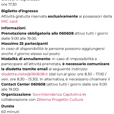
ore 17.30
Biglietto d'ingresso
Attività gratuita riservata
esclusivamente
ai possessori della
MIC card
Informazioni
Prenotazione obbligatoria allo 060608
attivo tutti i giorni
dalle 9.00 alle 19.00.
Massimo 25 partecipanti
In caso di disponibilità le persone possono aggiungersi
anche il giorno stesso sul posto
Modalità di annullamento
: in caso di impossibilità a
partecipare all’attività prenotata,
è necessario comunicare
la disdetta tramite email
al seguente indirizzo:
disdetta.visite@060608.it
(dal lun.al giov. ore 8.30 – 17.00 /
ven. ore 8.30 – 13.30). In alternativa, è necessario chiamare il
Contact Center 060608
(attivo tutti i giorni dalle ore 9.00
alle 19.00)
Organizzazione
:
Sovrintendenza Capitolina
in
collaborazione con
Zètema Progetto Cultura
Durata
60 minuti