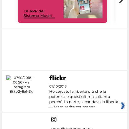
Il 
Le APP del
Mus
Sistema Musei
net
07/10/2018
Ho cercato la libertà più che la
potenza, e quest'ultima soltanto
perché, in parte, secondava la libertà.
— Marguerite Yourcenar
museiincomuneroma