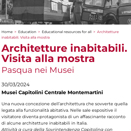
Home
>
Education
>
Educational resources for all
>
Architetture
You are here
inabitabili. Visita alla mostra
Architetture inabitabili.
Visita alla mostra
Pasqua nei Musei
30/03/2024
Musei Capitolini Centrale Montemartini
Una nuova concezione dell’architettura che sovverte quella
legata alla funzionalità abitativa. Nelle sale espositive il
visitatore diventa protagonista di un affascinante racconto
di alcune architetture inabitabili in Italia.
Attività a cura della Sovrintendenza Capitolina con