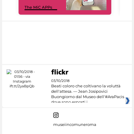
MiC
The MiC APPs
net
03/10/2018
Beati coloro che coltivano la voluttà
dell'attesa. — Jean Josipovici
Buongiorno dal Museo dell'#AraPacis
dove sono esposti i
museiincomuneroma