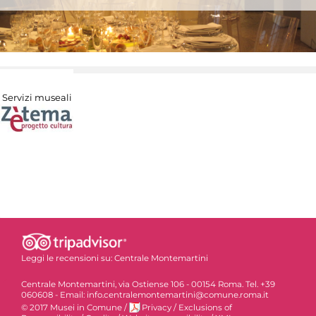
Servizi museali
Leggi le recensioni su:
Centrale Montemartini
Centrale Montemartini, via Ostiense 106 - 00154 Roma. Tel. +39
060608 - Email: info.centralemontemartini@comune.roma.it
© 2017 Musei in Comune
/
Privacy
/
Exclusions of