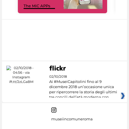
MiC
The MiC APPs
net
02/10/2018
Ai #MuseiCapitolini fino al 9
dicembre 2018 un’occasione unica
per ripercorrere la storia degli ultimi
tre concili dell’età moderna con
museiincomuneroma