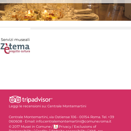
Servizi museali
Leggi le recensioni su:
Centrale Montemartini
Centrale Montemartini, via Ostiense 106 - 00154 Roma. Tel. +39
060608 - Email: info.centralemontemartini@comune.roma.it
© 2017 Musei in Comune
/
Privacy
/
Exclusions of
Responsibility
/
Credits
/
Website accessibility
/
XML-rss