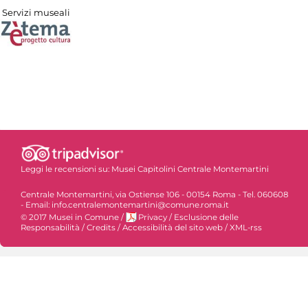
Servizi museali
Leggi le recensioni su:
Musei Capitolini Centrale Montemartini
Centrale Montemartini, via Ostiense 106 - 00154 Roma - Tel. 060608
- Email: info.centralemontemartini@comune.roma.it
© 2017 Musei in Comune
/
Privacy
/
Esclusione delle
Responsabilità
/
Credits
/
Accessibilità del sito web
/
XML-rss