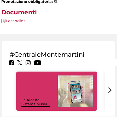
Prenotazione obbligatoria:
Sì
Documenti
Locandina
#CentraleMontemartini
Il 
Le APP del
Mus
Sistema Musei
net