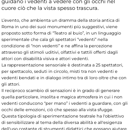
guidano i vedenti a vedere con gli occhi nel
cuore ciò che la vista spesso trascura.
L’evento, che ambienta un dramma della storia antica di
Roma in uno dei suoi monumenti più suggestivi, viene
proposto sotto forma di “Teatro al buio”, in un linguaggio
sperimentale che cala gli spettatori “vedenti” nella
condizione di “non vedenti” e ne affina la percezione
attraverso gli stimoli uditivi, olfattivi e tattili offerti dagli
attori con disabilità visiva e attori vedenti.
La rappresentazione sensoriale è destinata a 25 spettatori,
per spettacolo, seduti in circolo, misti tra non vedenti e
vedenti bendati e in dialogo intimo tra di loro oltre che con
gli attori.
Il reciproco scambio di sensazioni è in grado di generare
quella particolare, insolita e magica atmosfera in cui i non
vedenti conducono “per mano” i vedenti a guardare, con gli
occhi delle emozioni, ciò che spesso alla vista sfugge.
Questa tipologia di sperimentazione teatrale ha l'obiettivo
di sensibilizzare al tema della diversa abilità e all'esigenza
dell'uso costante di strumenti didattici che possano aiutare