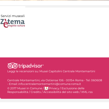
Servizi museali
Leggi le recensioni su:
Musei Capitolini Centrale Montemartini
Centrale Montemartini, via Ostiense 106 - 00154 Roma - Tel. 060608
- Email: info.centralemontemartini@comune.roma.it
© 2017 Musei in Comune
/
Privacy
/
Esclusione delle
Responsabilità
/
Credits
/
Accessibilità del sito web
/
XML-rss