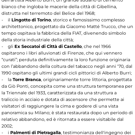
dell’artista Alberto Burri, un grande sudario di cemento
bianco che ingloba le macerie della città di Gibellina,
distrutta nel terremoto del Belice del 1968;
- il
Lingotto di Torino
, storico e famosissimo complesso
architettonico, progettato da Giacomo Matté Trucco, che un
tempo ospitava la fabbrica della FIAT, divenendo simbolo
della storia industriale della città;
- gli
Ex Seccatoi di Città di Castello
, che nel 1966
ospitarono i libri alluvionati di Firenze, che qui vennero
“curati”; perduta definitivamente la loro funzione originaria
con l’abbandono della coltura del tabacco negli anni ‘70, dal
1990 ospitano gli ultimi grandi cicli pittorici di Alberto Burri;
- la
Torre Branca
, originariamente torre littoria, progettata
da Giò Ponti, concepita come una struttura temporanea per
la Triennale del 1933, caratterizzata da una struttura a
traliccio in acciaio e dotata di ascensore che permette ai
visitatori di raggiungere la cima e godere di una vista
panoramica su Milano; è stata restaurata dopo un periodo di
relativo abbandono, ed è ritornata a essere visitabile dal
2002;
- i
Palmenti di Pietragalla
, testimonianza dell'ingegno dei