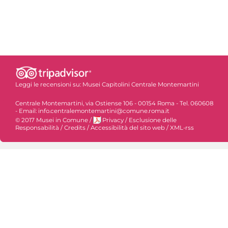
Leggi le recensioni su:
Musei Capitolini Centrale Montemartini
Centrale Montemartini, via Ostiense 106 - 00154 Roma - Tel. 060608
- Email: info.centralemontemartini@comune.roma.it
© 2017 Musei in Comune
/
Privacy
/
Esclusione delle
Responsabilità
/
Credits
/
Accessibilità del sito web
/
XML-rss