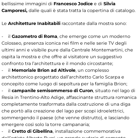
bellissime immagini di
Francesco Jodice
e di
Silvia
Camporesi,
dalle quali è stata tratta la copertina di catalogo.
Le
Architetture Inabitabili
raccontate dalla mostra sono:
- il
Gazometro di Roma
, che emerge come un moderno
Colosseo, presenza iconica nei film e nelle serie TV degli
ultimi anni e visibile pure dalla Centrale Montemartini, che
ospita la mostra e che offre al visitatore un suggestivo
confronto tra l’architettura e il mondo circostante;
- il
Memoriale Brion ad Altivole
, un complesso
architettonico progettato dall’architetto Carlo Scarpa e
concepito come luogo di sepoltura per la famiglia Brion;
- il
campanile semisommerso di Curon
, situato nel lago di
Resia in Trentino-Alto Adige, affascinante struttura romanica
completamente trasformata dalla costruzione di una diga
che portò alla creazione del lago per scopi idroelettrici,
sommergendo il paese (che venne distrutto), e lasciando
emergere così solo la torre campanaria;
- il
Cretto di Gibellina
, installazione commemorativa