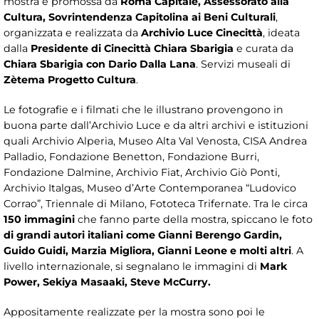
mostra è promossa da
Roma Capitale, Assessorato alla
Cultura, Sovrintendenza Capitolina ai Beni Culturali
,
organizzata e realizzata da
Archivio Luce Cinecittà
, ideata
dalla
Presidente di Cinecittà Chiara Sbarigia
e curata da
Chiara Sbarigia con Dario Dalla Lana
. Servizi museali di
Zètema Progetto Cultura
.
Le fotografie e i filmati che le illustrano provengono in
buona parte dall’Archivio Luce e da altri archivi e istituzioni
quali Archivio Alperia, Museo Alta Val Venosta, CISA Andrea
Palladio, Fondazione Benetton, Fondazione Burri,
Fondazione Dalmine, Archivio Fiat, Archivio Giò Ponti,
Archivio Italgas, Museo d’Arte Contemporanea “Ludovico
Corrao”, Triennale di Milano, Fototeca Trifernate. Tra le circa
150 immagini
che fanno parte della mostra, spiccano le foto
di grandi autori italiani come Gianni Berengo Gardin,
Guido Guidi, Marzia Migliora, Gianni Leone e molti altri
. A
livello internazionale, si segnalano le immagini di
Mark
Power, Sekiya Masaaki, Steve McCurry.
Appositamente realizzate per la mostra sono poi le