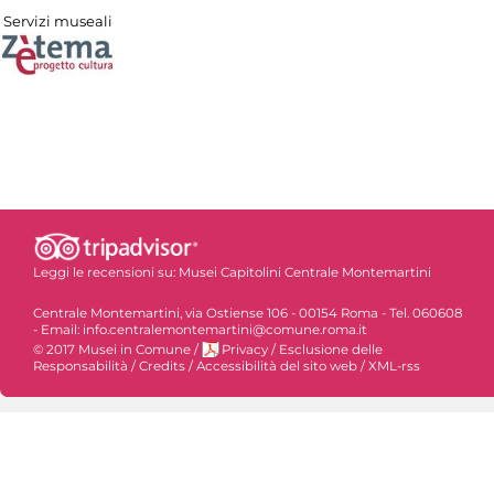
Servizi museali
Leggi le recensioni su:
Musei Capitolini Centrale Montemartini
Centrale Montemartini, via Ostiense 106 - 00154 Roma - Tel. 060608
- Email: info.centralemontemartini@comune.roma.it
© 2017 Musei in Comune
/
Privacy
/
Esclusione delle
Responsabilità
/
Credits
/
Accessibilità del sito web
/
XML-rss