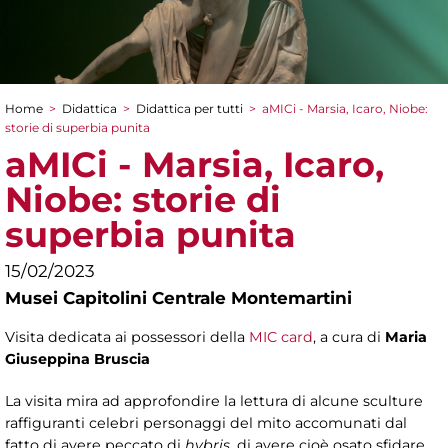
Home
>
Didattica
>
Didattica per tutti
>
aMICi - Marsia, Icaro, Niobe:
Tu sei qui
storie di superbia punita
aMICi - Marsia, Icaro,
Niobe: storie di
superbia punita
15/02/2023
Musei Capitolini Centrale Montemartini
Visita dedicata ai possessori della
MIC card
, a cura di
Maria
Giuseppina Bruscia
La visita mira ad approfondire la lettura di alcune sculture
raffiguranti celebri personaggi del mito accomunati dal
fatto di avere peccato di
hybris
, di avere cioè osato sfidare