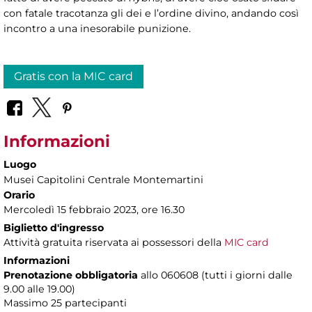
con fatale tracotanza gli dei e l’ordine divino, andando così
incontro a una inesorabile punizione.
Gratis con la MIC card
Informazioni
Luogo
Musei Capitolini Centrale Montemartini
Orario
Mercoledì 15 febbraio 2023, ore 16.30
Biglietto d'ingresso
Attività gratuita riservata ai possessori della
MIC card
Informazioni
Prenotazione obbligatoria
allo 060608 (tutti i giorni dalle
9.00 alle 19.00)
Massimo
25 partecipanti