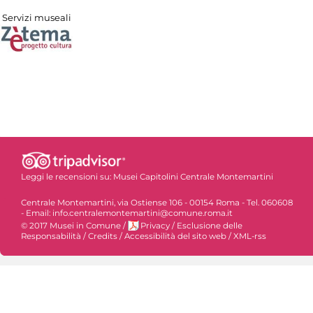
Servizi museali
Leggi le recensioni su:
Musei Capitolini Centrale Montemartini
Centrale Montemartini, via Ostiense 106 - 00154 Roma - Tel. 060608
- Email: info.centralemontemartini@comune.roma.it
© 2017 Musei in Comune
/
Privacy
/
Esclusione delle
Responsabilità
/
Credits
/
Accessibilità del sito web
/
XML-rss