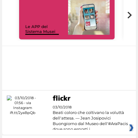
Il 
Le APP del
Mus
Sistema Musei
net
03/10/2018
Beati coloro che coltivano la voluttà
dell'attesa. — Jean Josipovici
Buongiorno dal Museo dell'#AraPacis
dove sono esposti i