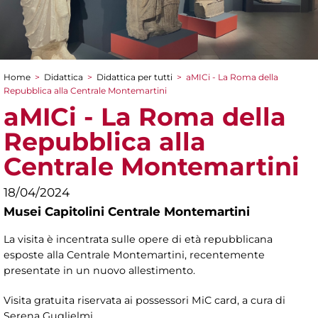
Home
>
Didattica
>
Didattica per tutti
>
aMICi - La Roma della
Tu sei qui
Repubblica alla Centrale Montemartini
aMICi - La Roma della
Repubblica alla
Centrale Montemartini
18/04/2024
Musei Capitolini Centrale Montemartini
La visita è incentrata sulle opere di età repubblicana
esposte alla Centrale Montemartini, recentemente
presentate in un nuovo allestimento.
Visita gratuita riservata ai possessori MiC card, a cura di
Serena Guglielmi.