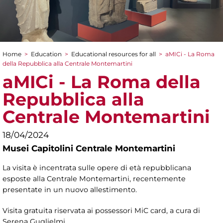
Home
>
Education
>
Educational resources for all
>
aMICi - La Roma
You are here
della Repubblica alla Centrale Montemartini
aMICi - La Roma della
Repubblica alla
Centrale Montemartini
18/04/2024
Musei Capitolini Centrale Montemartini
La visita è incentrata sulle opere di età repubblicana
esposte alla Centrale Montemartini, recentemente
presentate in un nuovo allestimento.
Visita gratuita riservata ai possessori MiC card, a cura di
Serena Guglielmi.