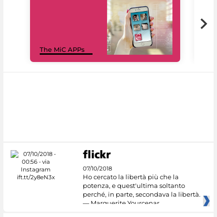
MiC
The MiC APPs
net
07/10/2018
Ho cercato la libertà più che la
potenza, e quest'ultima soltanto
perché, in parte, secondava la libertà.
— Marguerite Yourcenar