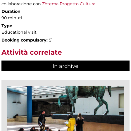
collaborazione con
Zètema Progetto Cultura
Duration
90 minuti
Type
Educational visit
Booking compulsory:
Sì
Attività correlate
In archive