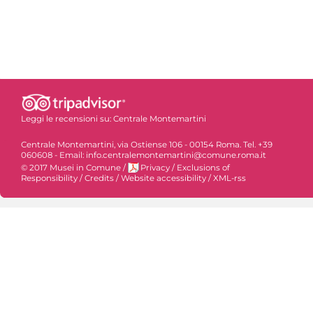
Leggi le recensioni su:
Centrale Montemartini
Centrale Montemartini, via Ostiense 106 - 00154 Roma. Tel. +39
060608 - Email: info.centralemontemartini@comune.roma.it
© 2017 Musei in Comune
/
Privacy
/
Exclusions of
Responsibility
/
Credits
/
Website accessibility
/
XML-rss