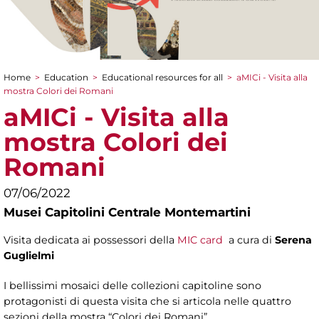
Home
>
Education
>
Educational resources for all
>
aMICi - Visita alla
You are here
mostra Colori dei Romani
aMICi - Visita alla
mostra Colori dei
Romani
07/06/2022
Musei Capitolini Centrale Montemartini
Visita dedicata ai possessori della
MIC card
a cura di
Serena
Guglielmi
I bellissimi mosaici delle collezioni capitoline sono
protagonisti di questa visita che si articola nelle quattro
sezioni della mostra “Colori dei Romani”.