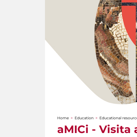
Home
>
Education
>
Educational resource
You are here
aMICi - Visita