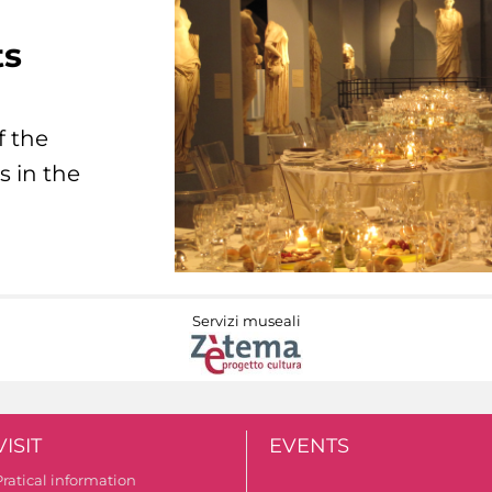
ts
f the
s in the
Servizi museali
VISIT
EVENTS
Pratical information