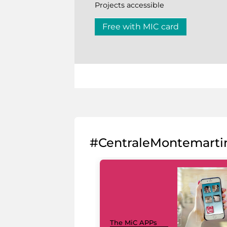
Projects accessible
Free with MIC card
#CentraleMontemarti
The MiC APPs