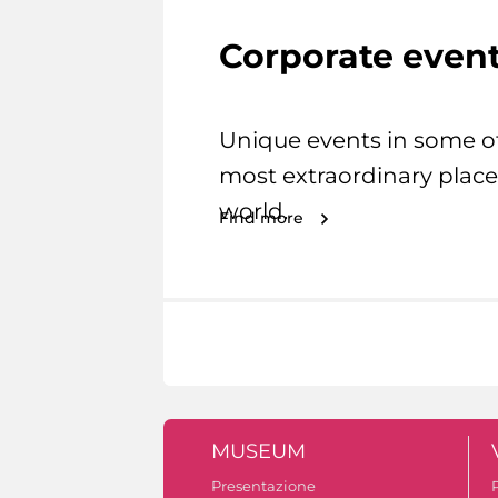
Corporate even
Unique events in some o
most extraordinary place
world.
Find more
MUSEUM
Presentazione