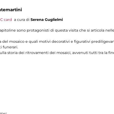
ntemartini
C card
a cura di
Serena Guglielmi
capitoline sono protagonisti di questa visita che si articola nell
a del mosaico e quali motivi decorativi e figurativi prediligeva
 funerari.
la storia dei ritrovamenti dei mosaici, avvenuti tutti tra la f
tini