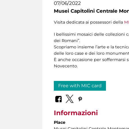
07/06/2022
Musei Capitolini Centrale Mo
Visita dedicata ai possessori della
MI
I bellissimi mosaici delle collezioni 
dei Romani”.
Scopriamo insieme l’arte e la tecnic
delle loro case e dei loro monumenti
È anche occasione per soffermarsi sul
Novecento.
Free with MIC card
Informazioni
Place
Musei Capitolini Centrale Montemar