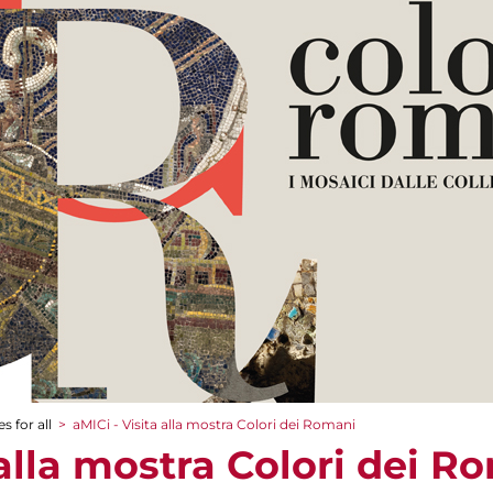
s for all
>
aMICi - Visita alla mostra Colori dei Romani
 alla mostra Colori dei R