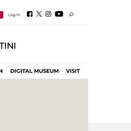
E
Log In
INI
N
DIGITAL MUSEUM
VISIT