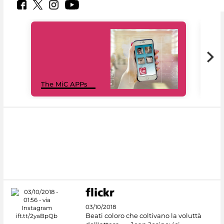
MiC
The MiC APPs
net
03/10/2018
Beati coloro che coltivano la voluttà