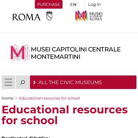
PURCHASE
Log In
MUSEI CAPITOLINI CENTRALE
MONTEMARTINI
ALL THE CIVIC MUSEUMS
Home
>
Educational resources for school
You are here
Educational resources
for school