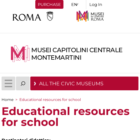
PURCHASE
Log In
MUSEI CAPITOLINI CENTRALE
MONTEMARTINI
ALL THE CIVIC MUSEUMS
Home
>
Educational resources for school
You are here
Educational resources
for school