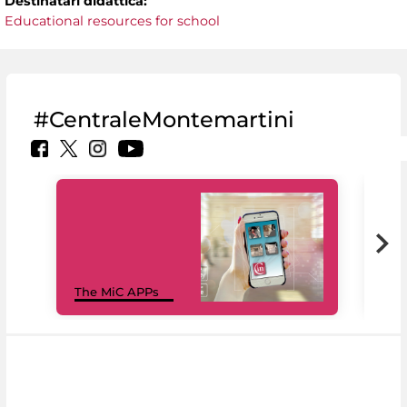
Destinatari didattica:
Educational resources for school
#CentraleMontemartini
MiC
The MiC APPs
net