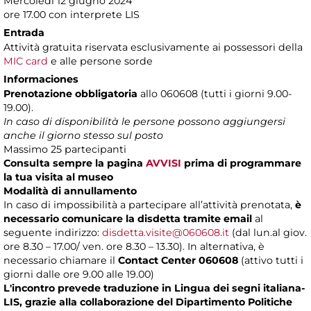
Mercoledì 12 giugno 2024
ore 17.00 con interprete LIS
Entrada
Attività gratuita riservata esclusivamente ai possessori della
MIC card
e alle persone sorde
Informaciones
Prenotazione obbligatoria
allo 060608 (tutti i giorni 9.00-
19.00).
In caso di disponibilità le persone possono aggiungersi
anche il giorno stesso sul posto
Massimo 25 partecipanti
Consulta sempre la pagina
AVVISI
prima di programmare
la tua visita al museo
Modalità di annullamento
In caso di impossibilità a partecipare all’attività prenotata,
è
necessario comunicare la disdetta tramite email
al
seguente indirizzo:
disdetta.visite@060608.it
(dal lun.al giov.
ore 8.30 – 17.00/ ven. ore 8.30 – 13.30). In alternativa, è
necessario chiamare il
Contact Center 060608
(attivo tutti i
giorni dalle ore 9.00 alle 19.00)
L'incontro prevede traduzione in Lingua dei segni italiana-
LIS, grazie alla collaborazione del Dipartimento Politiche