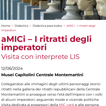
Home
>
Didáctica
>
Didáctica para todos
>
aMICi – I ritratti degli
You are here
imperatori
aMICi – I ritratti degli
imperatori
Visita con interprete LIS
12/06/2024
Musei Capitolini Centrale Montemartini
Collegandosi alle immagini degli ultimi personaggi storici
ritratti nella galleria dei ritratti repubblicani della Centrale
Montemartini si prosegue verso l’età dell’impero con i volti
di alcuni imperatori, seguendo mode e vicende politiche
Visita dedicata ai possessori della
MIC card
e alle persone